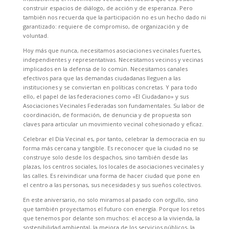
construir espacios de diálogo, de acción y de esperanza. Pero
también nos recuerda que la participación no es un hecho dado ni
garantizado: requiere de compromiso, de organización y de
voluntad.
Hoy más que nunca, necesitamos asociaciones vecinales fuertes,
independientes y representativas. Necesitamos vecinos y vecinas
implicados en la defensa de lo común. Necesitamos canales
efectivos para que las demandas ciudadanas lleguen a las
instituciones y se conviertan en políticas concretas. Y para todo
ello, el papel de las federaciones como «El Ciudadano» y sus
Asociaciones Vecinales Federadas son fundamentales. Su labor de
coordinación, de formación, de denuncia y de propuesta son
claves para articular un movimiento vecinal cohesionado y eficaz.
Celebrar el Día Vecinal es, por tanto, celebrar la democracia en su
forma más cercana y tangible. Es reconocer que la ciudad no se
construye solo desde los despachos, sino también desde las
plazas, los centros sociales, los locales de asociaciones vecinales y
las calles. Es reivindicar una forma de hacer ciudad que pone en
el centro a las personas, sus necesidades y sus sueños colectivos.
En este aniversario, no solo miramos al pasado con orgullo, sino
que también proyectamos el futuro con energía. Porque los retos
que tenemos por delante son muchos: el acceso a la vivienda, la
sostenibilidad ambiental, la mejora de los servicios públicos, la