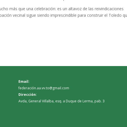
cho más que una celebración: es un altavoz de las reivindicaciones
pación vecinal sigue siendo imprescindible para construir el Toledo q
Email:
federación.aa.vv.to@gmail.com
Dirección:
Avda, General Villalba, esq. a Duque de Lerma, pab. 3