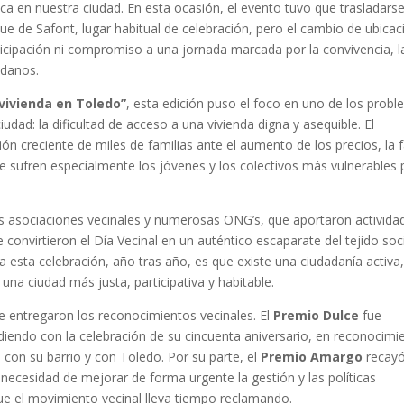
ca en nuestra ciudad. En esta ocasión, el evento tuvo que trasladarse
ue de Safont, lugar habitual de celebración, pero el cambio de ubicac
icipación ni compromiso a una jornada marcada por la convivencia, l
adanos.
 vivienda en Toledo”
, esta edición puso el foco en uno de los prob
dad: la dificultad de acceso a una vivienda digna y asequible. El
ión creciente de miles de familias ante el aumento de los precios, la f
ue sufren especialmente los jóvenes y los colectivos más vulnerables 
.
tas asociaciones vecinales y numerosas ONG’s, que aportaron activida
onvirtieron el Día Vecinal en un auténtico escaparate del tejido soci
a esta celebración, año tras año, es que existe una ciudadanía activa
na ciudad más justa, participativa y habitable.
e entregaron los reconocimientos vecinales. El
Premio Dulce
fue
idiendo con la celebración de su cincuenta aniversario, en reconocimi
con su barrio y con Toledo. Por su parte, el
Premio Amargo
recayó
necesidad de mejorar de forma urgente la gestión y las políticas
e el movimiento vecinal lleva tiempo reclamando.