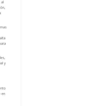
 al
ión,
a
lemas
alta
para
des,
al y
,
ento
 en